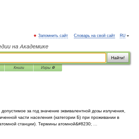
Запомнить сайт
Словарь на свой сайт
RU
едии на Академике
Найти!
Книги
Игры ⚽
 допустимое за год значение эквивалентной дозы излучения,
ченной части населения (категории Б) при проживании в
 атомной станции). Термины атомной&#8230; …