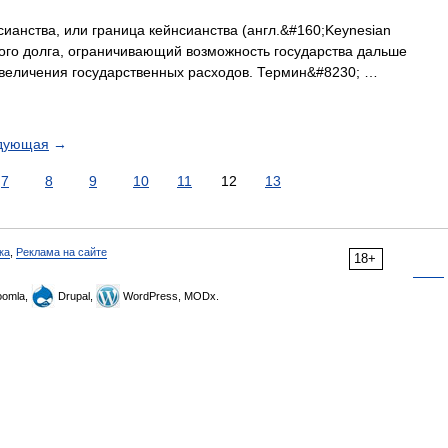
анства, или граница кейнсианства (англ.&#160;Keynesian
ного долга, ограничивающий возможность государства дальше
увеличения государственных расходов. Термин&#8230; …
дующая
→
7
8
9
10
11
12
13
ка
,
Реклама на сайте
18+
omla,
Drupal,
WordPress, MODx.