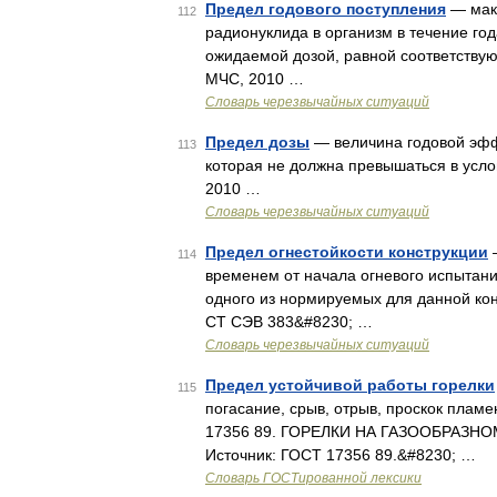
Предел годового поступления
— макс
112
радионуклида в организм в течение год
ожидаемой дозой, равной соответству
МЧС, 2010 …
Словарь черезвычайных ситуаций
Предел дозы
— величина годовой эфф
113
которая не должна превышаться в усл
2010 …
Словарь черезвычайных ситуаций
Предел огнестойкости конструкции
—
114
временем от начала огневого испытан
одного из нормируемых для данной кон
СТ СЭВ 383&#8230; …
Словарь черезвычайных ситуаций
Предел устойчивой работы горелки
115
погасание, срыв, отрыв, проскок плам
17356 89. ГОРЕЛКИ НА ГАЗООБРАЗ
Источник: ГОСТ 17356 89.&#8230; …
Словарь ГОСТированной лексики