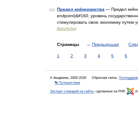
Предел кейнсианства
— Предел кейнси
120
endpoint)&#160; уровень государствен
стимулировать свою экономику путем 
Википедия
Страницы
←
Предыдущая
Сле
1
2
3
4
5
6
© Академик, 2000-2026
Обратная связь:
Техподдерж
👣 Путешествия
Экспорт словарей на сайты
, сделанные на PHP,
Jo