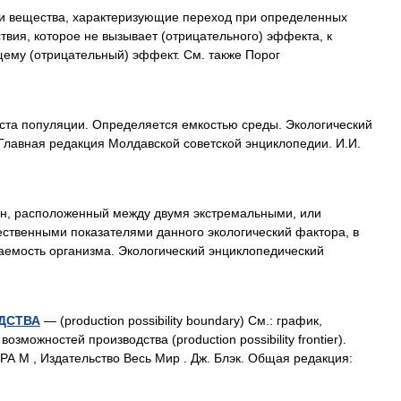
 вещества, характеризующие переход при определенных
твия, которое не вызывает (отрицательного) эффекта, к
му (отрицательный) эффект. См. также Порог
ста популяции. Определяется емкостью среды. Экологический
Главная редакция Молдавской советской энциклопедии. И.И.
н, расположенный между двумя экстремальными, или
ственными показателями данного экологический фактора, в
аемость организма. Экологический энциклопедический
ДСТВА
— (production possibility boundary) См.: график,
можностей производства (production possibility frontier).
РА М , Издательство Весь Мир . Дж. Блэк. Общая редакция: